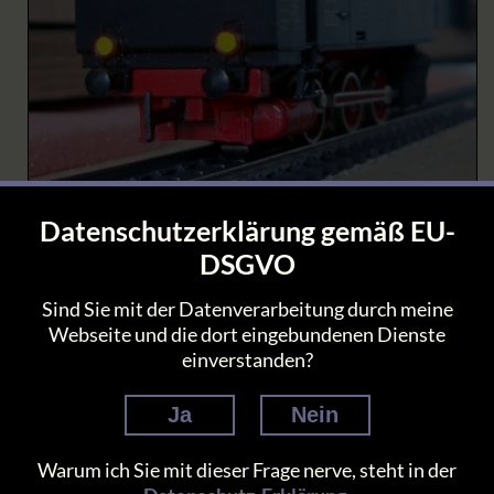
Datenschutzerklärung gemäß EU-
Die Beleuchtungstechnik hat sich durchaus
DSGVO
bewährt. Meine zweite KLVM fährt zwar noch
unbeleuchtet durch die Welt, aber bei einer alten
Sind Sie mit der Datenverarbeitung durch meine
3029 von Primex – ebenfalls so ein unbeleuchtetes
Webseite und die dort eingebundenen Dienste
Einfach-Modell der 80er – habe ich die LED auf
einverstanden?
gleiche Weise eingesetzt.
Ja
Nein
Warum ich Sie mit dieser Frage nerve, steht in der
Christians Homepage 8 (c) 1995-2026 by Christian Lütgens