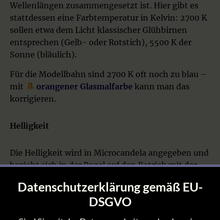
Wellenlängen zusammengesetzt ist. Hier gibt es
stattdessen eine Farbtemperatur in Kelvin: 2700 K
sollen etwa dem Licht klassischer Glühbirnen
entsprechen (Gelb- oder Rotstich), 5500 K der
Sonne (bläulich).
Für die Modellbahn sind 2700 K oft noch zu blau –
mit
orangener Glasmalfarbe
kann man das
korrigieren.
Helligkeit
Die Helligkeit wird in Microcandela angegeben und
bezieht sich in der Regel auf den Betrieb mit der
typischen Durchlassspannung.
Datenschutzerklärung gemäß EU-
Pauschal gesagt: alles ab 120 mcd ist hell genug für
DSGVO
die Modellbahn. Oft reicht auch weniger.