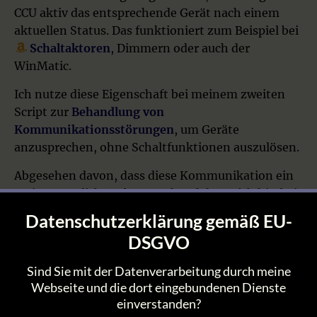
CCU aktiv das entsprechende Gerät nach einem
aktuellen Status. Das funktioniert zum Beispiel bei
Schaltaktoren
, Dimmern oder auch der
WinMatic.
Ich nutze diese Eigenschaft bei meinem zweiten
Script zur
Behandlung von
Kommunikationsstörungen
, um Geräte
anzusprechen, ohne Schaltfunktionen auszulösen.
Abgesehen davon, dass diese Kommunikation ein
Script natürlich ausbremst, handelt es sich hierbei
freilich um eine ganz normale Aktualisierung. Das
Datenschutzerklärung gemäß EU-
heißt: Wenn
.State()
verwendet wird, um den
DSGVO
Status eines Kanals abzufragen, werden die von
diesem Kanal abhängigen Programme ggf.
Sind Sie mit der Datenverarbeitung durch meine
getriggert. In der Regel wird man also
.Value()
Webseite und die dort eingebundenen Dienste
verwenden wollen, um den Status eines Gerätes
einverstanden?