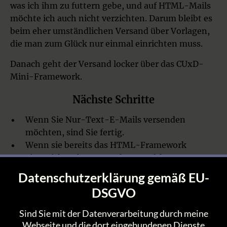
was ich ihm zu futtern gebe, und auf HTML-Mails
möchte ich auch nicht verzichten. Darum bleibt es
beim eher umständlichen Versand über Vorlagen,
die man zum Glück nur einmal einrichten muss.
Danach geht der Versand locker über das CUxD-
Mini-Framework.
Nächste Schritte
Wenn Sie Nur-Text-E-Mails versenden
möchten, sind Sie fertig.
Wenn sie bereits das HTML-Framework
eingerichtet hatten und nun auf das CUxD-
HTML-Framework umsteigen wollen, folgen
Datenschutzerklärung gemäß EU-
Sie der Anleitung zum
CUxD-HTML-
DSGVO
Framework
.
Um auf den Versand von HTML-E-Mails
Sind Sie mit der Datenverarbeitung durch meine
umzustellen, wenn Sie bisher Nur-Text
Webseite und die dort eingebundenen Dienste