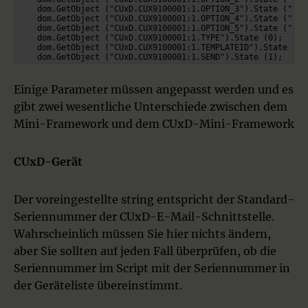
    dom.GetObject ("CUxD.CUX9100001:1.OPTION_3").State ("");

    dom.GetObject ("CUxD.CUX9100001:1.OPTION_4").State ("");

    dom.GetObject ("CUxD.CUX9100001:1.OPTION_5").State ("");

    dom.GetObject ("CUxD.CUX9100001:1.TYPE").State (0);

    dom.GetObject ("CUxD.CUX9100001:1.TEMPLATEID").State (o_v
    dom.GetObject ("CUxD.CUX9100001:1.SEND").State (1);

    o_versand.State (0);

}

Einige Parameter müssen angepasst werden und es
gibt zwei wesentliche Unterschiede zwischen dem
Mini-Framework und dem CUxD-Mini-Framework
CUxD-Gerät
Der voreingestellte string entspricht der Standard-
Seriennummer der CUxD-E-Mail-Schnittstelle.
Wahrscheinlich müssen Sie hier nichts ändern,
aber Sie sollten auf jeden Fall überprüfen, ob die
Seriennummer im Script mit der Seriennummer in
der Geräteliste übereinstimmt.