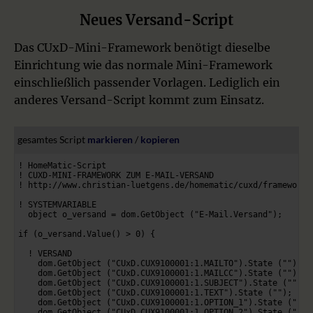
Neues Versand-Script
Das CUxD-Mini-Framework benötigt dieselbe
Einrichtung wie das normale Mini-Framework
einschließlich passender Vorlagen. Lediglich ein
anderes Versand-Script kommt zum Einsatz.
gesamtes Script 
markieren
 / 
kopieren
! HomeMatic-Script

! CUXD-MINI-FRAMEWORK ZUM E-MAIL-VERSAND

! http://www.christian-luetgens.de/homematic/cuxd/framework/M
! SYSTEMVARIABLE

  object o_versand = dom.GetObject ("E-Mail.Versand");

if (o_versand.Value() > 0) {

  ! VERSAND

    dom.GetObject ("CUxD.CUX9100001:1.MAILTO").State ("");

    dom.GetObject ("CUxD.CUX9100001:1.MAILCC").State ("");

    dom.GetObject ("CUxD.CUX9100001:1.SUBJECT").State ("");

    dom.GetObject ("CUxD.CUX9100001:1.TEXT").State ("");

    dom.GetObject ("CUxD.CUX9100001:1.OPTION_1").State ("");

    dom.GetObject ("CUxD.CUX9100001:1.OPTION_2").State ("");
