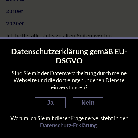
2010er
2020er
Ich hoffe, alle Links zu alten Seiten werden
erfolgreich auf die neuen Seiten umgeleitet. Falls
Datenschutzerklärung gemäß EU-
nicht, machen Sie Bekanntschaft mit dem Bären.
DSGVO
Sind Sie mit der Datenverarbeitung durch meine
Christians Homepage 8 (c) 1995-2026 by Christian Lütgens
Webseite und die dort eingebundenen Dienste
Home
•
Datenschutz
•
Impressum
•
Kontakt
einverstanden?
Ja
Nein
Warum ich Sie mit dieser Frage nerve, steht in der
Datenschutz-Erklärung
.