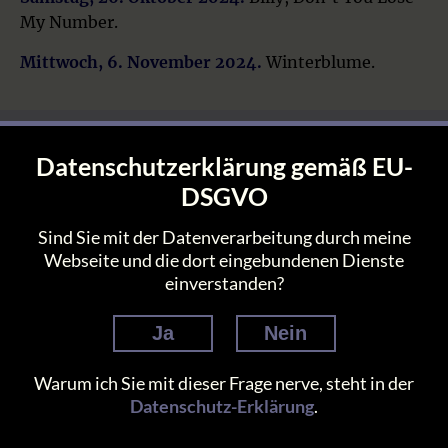
My Number.
Mittwoch, 6. November 2024.
Winterblume.
Christians Homepage 8 (c) 1995-2026 by Christian Lütgens
Datenschutzerklärung gemäß EU-
Home
•
Datenschutz
•
Impressum
•
Kontakt
DSGVO
Sind Sie mit der Datenverarbeitung durch meine
Webseite und die dort eingebundenen Dienste
einverstanden?
Ja
Nein
Warum ich Sie mit dieser Frage nerve, steht in der
Datenschutz-Erklärung
.