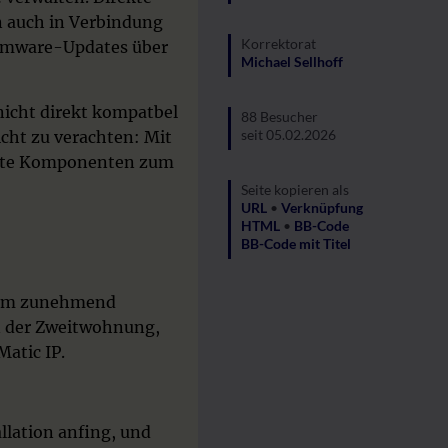
 auch in Verbindung
Korrektorat
irmware-Updates über
Michael Sellhoff
cht direkt kompatbel
88 Besucher
seit 05.02.2026
cht zu verachten: Mit
 alte Komponenten zum
Seite kopieren als
https://www.christian-
URL
•
Vorwort
Verknüpfung
luetgens.de/homematicip/vorwo
<a
HTML
•
•
[url]https://www.christi
BB-Code
href="https://www.christian-
[url=https://www.christian-
BB-Code mit Titel
Christians
luetgens.de/homematici
luetgens.de/homematicip/vorwo
luetgens.de/homematicip/vorwo
Homepage
•
•
Christians
Christians
ngem zunehmend
Homepage</a>
Homepage[/url]
in der Zweitwohnung,
atic IP.
allation anfing, und