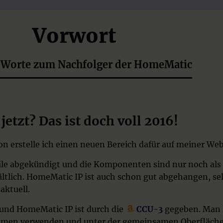
Vorwort
r Worte zum Nachfolger der HomeMatic
 jetzt? Das ist doch voll 2016!
on erstelle ich einen neuen Bereich dafür auf meiner Web
ile abgekündigt und die Komponenten sind nur noch als
ltlich. HomeMatic IP ist auch schon gut abgehangen, se
aktuell.
und HomeMatic IP ist durch die
CCU-3
gegeben. Man 
mmen verwenden und unter der gemeinsamen Oberfläche 