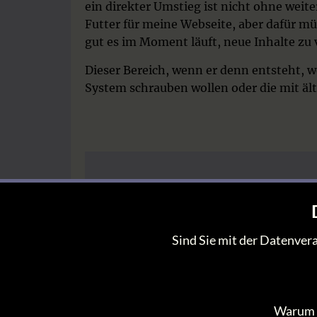
ein direkter Umstieg ist nicht ohne weite
Futter für meine Webseite, aber dafür m
gut es im Moment läuft, neue Inhalte zu 
Dieser Bereich, wenn er denn entsteht, w
System schrauben wollen oder die mit ä
Sind Sie mit der Datenver
Warum ic
Chris