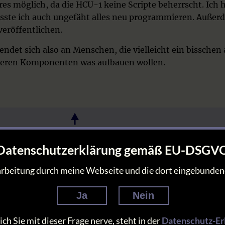
res möglich, da die HCU-1 keine Scripte beherrscht. Ich 
üsste ich auch ungefäht alles neu programmieren. Außerd
veröffentlichen.
endet sich also an Menschen, die vielleicht ein bissche
lteren Komponenten was aufbauen wollen.
HomeMatic IP
Systemna
Gut abgehangen: Der Nachfolger der
Hier sammle 
Datenschutzerklärung gemäß EU-DSGV
HomeMatic
Hilfsprogram
Progra
arbeitung durch meine Webseite und die dort eingebunde
Ja
Nein
h Sie mit dieser Frage nerve, steht in der
Datenschutz-Er
tians Homepage 8 (c) 1995-2026 by Christian Lütgens