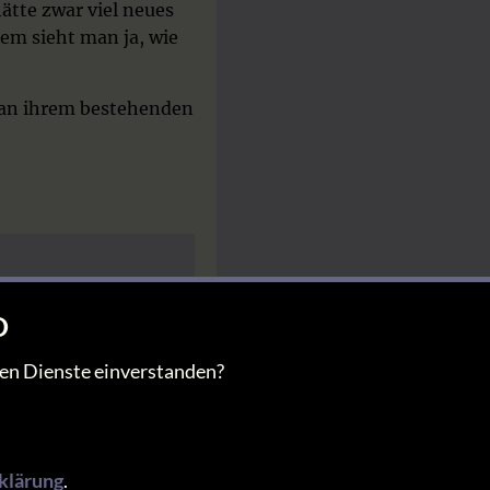
hätte zwar viel neues
em sieht man ja, wie
n an ihrem bestehenden
he Hilfsprogramme
ich ein paar kleine
O
me für die weitere
mmierung der CCU
nen Dienste einverstanden?
klärung
.