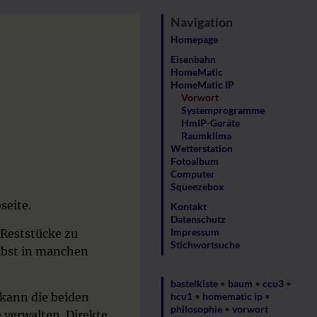
Navigation
Homepage
Eisenbahn
HomeMatic
HomeMatic IP
Vorwort
Systemprogramme
HmIP-Geräte
Raumklima
Wetterstation
Fotoalbum
Computer
Squeezebox
seite.
Kontakt
Datenschutz
Impressum
 Reststücke zu
Stichwortsuche
lbst in manchen
bastelkiste
•
baum
•
ccu3
•
kann die beiden
hcu1
•
homematic ip
•
philosophie
•
vorwort
verwalten. Direkte